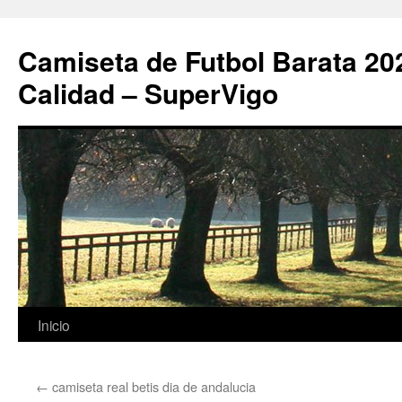
Camiseta de Futbol Barata 20
Calidad – SuperVigo
Saltar
Inicio
al
←
camiseta real betis dia de andalucia
contenido