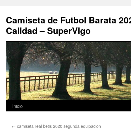
Camiseta de Futbol Barata 20
Calidad – SuperVigo
Saltar
Inicio
al
←
camiseta real betis 2020 segunda equipacion
contenido