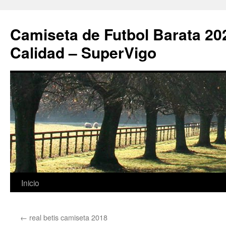
Camiseta de Futbol Barata 20
Calidad – SuperVigo
Saltar
Inicio
al
←
real betis camiseta 2018
contenido