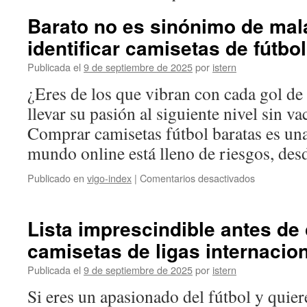
Barato no es sinónimo de mal
identificar camisetas de fútbo
Publicada el
9 de septiembre de 2025
por
istern
¿Eres de los que vibran con cada gol de
llevar su pasión al siguiente nivel sin vac
Comprar camisetas fútbol baratas es una
mundo online está lleno de riesgos, d
en
Publicado en
vigo-index
|
Comentarios desactivados
Barato
no
es
Lista imprescindible antes de
sinónimo
camisetas de ligas internacio
de
mala
Publicada el
9 de septiembre de 2025
por
istern
calidad:
Cómo
Si eres un apasionado del fútbol y quiere
identificar