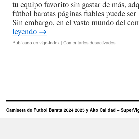
tu equipo favorito sin gastar de más, ad
camisetas
de
fútbol baratas páginas fiables puede ser 
fútbol
Sin embargo, en el vasto mundo del co
a
buen
leyendo
→
precio
en
Publicado en
vigo-index
|
Comentarios desactivados
Lista
imprescindi
antes
de
comprar
camisetas
de
ligas
internaciona
Camiseta de Futbol Barata 2024 2025 y Alto Calidad – SuperVi