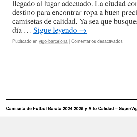
llegado al lugar adecuado. La ciudad co
RESU
destino para encontrar ropa a buen prec
del
PARTI
camisetas de calidad. Ya sea que busques
|
día …
Sigue leyendo
→
LA
LIGA
en
Publicado en
vigo-barcelona
|
Comentarios desactivados
camise
baratas
en
barcel
Camiseta de Futbol Barata 2024 2025 y Alto Calidad – SuperVi