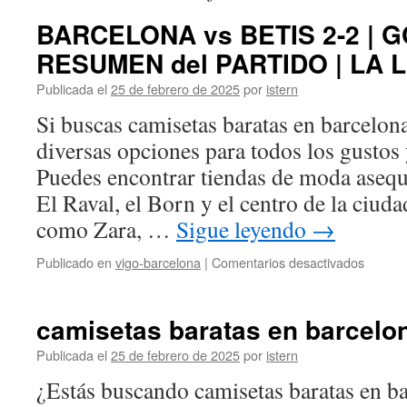
BARCELONA vs BETIS 2-2 | 
RESUMEN del PARTIDO | LA 
Publicada el
25 de febrero de 2025
por
istern
Si buscas camisetas baratas en barcelona
diversas opciones para todos los gustos
Puedes encontrar tiendas de moda asequ
El Raval, el Born y el centro de la ciud
como Zara, …
Sigue leyendo
→
en
Publicado en
vigo-barcelona
|
Comentarios desactivados
BARC
vs
BETIS
camisetas baratas en barcelo
2-
2
Publicada el
25 de febrero de 2025
por
istern
|
¿Estás buscando camisetas baratas en bar
GOLE
y