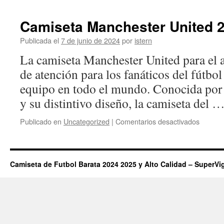
del
Betis
Camiseta Manchester United 
23/24
Publicada el
7 de junio de 2024
por
istern
La camiseta Manchester United para el a
de atención para los fanáticos del fútbol
equipo en todo el mundo. Conocida por 
y su distintivo diseño, la camiseta del 
en
Publicado en
Uncategorized
|
Comentarios desactivados
Camise
Manche
United
2024
Camiseta de Futbol Barata 2024 2025 y Alto Calidad – SuperVi