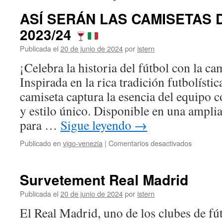
ASÍ SERÁN LAS CAMISETAS 
2023/24
Publicada el
20 de junio de 2024
por
istern
¡Celebra la historia del fútbol con la ca
Inspirada en la rica tradición futbolístic
camiseta captura la esencia del equipo 
y estilo único. Disponible en una ampli
para …
Sigue leyendo
→
en
Publicado en
vigo-venezia
|
Comentarios desactivados
ASÍ
SERÁN
LAS
Survetement Real Madrid
CAMISE
DEL
Publicada el
20 de junio de 2024
por
istern
VENEZI
El Real Madrid, uno de los clubes de fú
2023/24