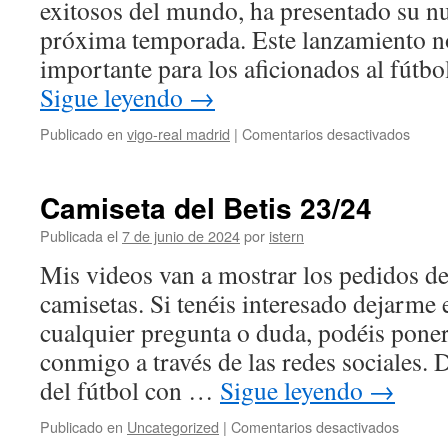
exitosos del mundo, ha presentado su nu
próxima temporada. Este lanzamiento no
importante para los aficionados al fútb
Sigue leyendo
→
en
Publicado en
vigo-real madrid
|
Comentarios desactivados
Surve
Real
Madri
Camiseta del Betis 23/24
Publicada el
7 de junio de 2024
por
istern
Mis videos van a mostrar los pedidos de 
camisetas. Si tenéis interesado dejarme
cualquier pregunta o duda, podéis pone
conmigo a través de las redes sociales.
del fútbol con …
Sigue leyendo
→
en
Publicado en
Uncategorized
|
Comentarios desactivados
Camise