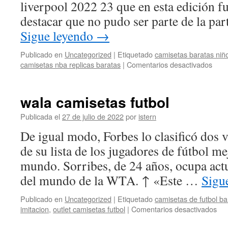
liverpool 2022 23 que en esta edición f
destacar que no pudo ser parte de la par
Sigue leyendo
→
Publicado en
Uncategorized
|
Etiquetado
camisetas baratas niñ
en
camisetas nba replicas baratas
|
Comentarios desactivados
cami
de
futbo
wala camisetas futbol
blan
y
Publicada el
27 de julio de 2022
por
istern
negr
De igual modo, Forbes lo clasificó dos v
de su lista de los jugadores de fútbol m
mundo. Sorribes, de 24 años, ocupa act
del mundo de la WTA. ↑ «Este …
Sigu
Publicado en
Uncategorized
|
Etiquetado
camisetas de futbol ba
en
imitacion
,
outlet camisetas futbol
|
Comentarios desactivados
wal