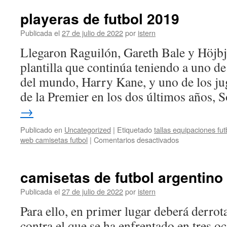
cam
fut
playeras de futbol 2019
Publicada el
27 de julio de 2022
por
istern
Llegaron Raguilón, Gareth Bale y Höjbj
plantilla que continúa teniendo a uno de
del mundo, Harry Kane, y uno de los j
de la Premier en los dos últimos años,
→
Publicado en
Uncategorized
|
Etiquetado
tallas equipaciones fut
en
web camisetas futbol
|
Comentarios desactivados
playeras
de
futbol
camisetas de futbol argentino 
2019
Publicada el
27 de julio de 2022
por
istern
Para ello, en primer lugar deberá derro
contra el que se ha enfrentado en tres o