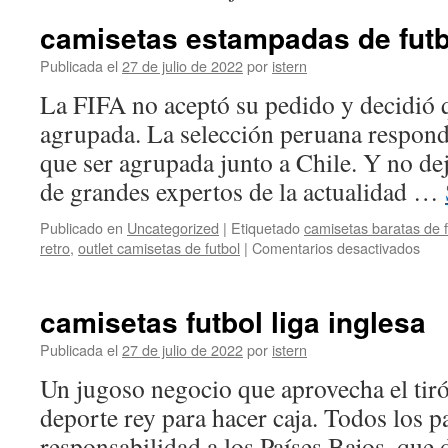
camisetas estampadas de futb
Publicada el
27 de julio de 2022
por
istern
La FIFA no aceptó su pedido y decidió
agrupada. La selección peruana respond
que ser agrupada junto a Chile. Y no dej
de grandes expertos de la actualidad …
Publicado en
Uncategorized
|
Etiquetado
camisetas baratas de f
en
retro
,
outlet camisetas de futbol
|
Comentarios desactivados
cami
est
de
camisetas futbol liga inglesa
futb
Publicada el
27 de julio de 2022
por
istern
Un jugoso negocio que aprovecha el tir
deporte rey para hacer caja. Todos los p
responsabilidad a los Países Bajos, que 