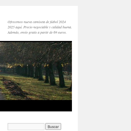
Ofrecemos nueva camiseta de fútbol 2024
2025 aquí. Precio negociable y calidad buena.
Además, envío gratis a partir de 69 euros.