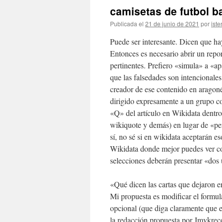
camisetas de futbol b
Publicada el
21 de junio de 2021
por
iste
Puede ser interesante. Dicen que ha
Entonces es necesario abrir un repo
pertinentes. Prefiero «simula» a «ap
que las falsedades son intencionale
creador de ese contenido en aragoné
dirigido expresamente a un grupo con
«Q» del artículo en Wikidata dentr
wikiquote y demás) en lugar de «p
sí, no sé si en wikidata aceptarán es
Wikidata donde mejor puedes ver com
selecciones deberán presentar «dos u
«Qué dicen las cartas que dejaron e
Mi propuesta es modificar el formu
opcional (que diga claramente que e
la redacción propuesta por Jmvkreco