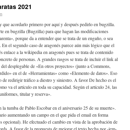
aratas 2021
rn
y que acordarlo primero por aquí y después pedirlo en bugzilla.
rte en bugzilla (Bugzilla) para que hagan las modificaciones
arenta», porque da a entender que se trata de un engaño, o sea
s. En el segundo caso de aragonés parece aún más lógico que el
s enlace a la wikipedia en aragonés pues se trata de contenido
creto de personas. A grandes rasgos se trata de incluir el link al
o del desplegable de «En otros proyectos» (junto a Commons,
erdido» en el de «Herramientas» como «Elemento de datos». Eso
o de redirigir tráfico a diestro y siniestro. A favor De hecho es el
o va el artículo en toda su capacidad. Según el artículo 24, las
niformes, titular y reserva».
n la tumba de Pablo Escobar en el aniversario 25 de su muerte».
lario aumentando un campo en el que pida el email en forma
s opcional). He efectuado el cambio en vista de la aprobación de
rds. A favor de la propuesta de mejorar el texto hecha por -jem-.