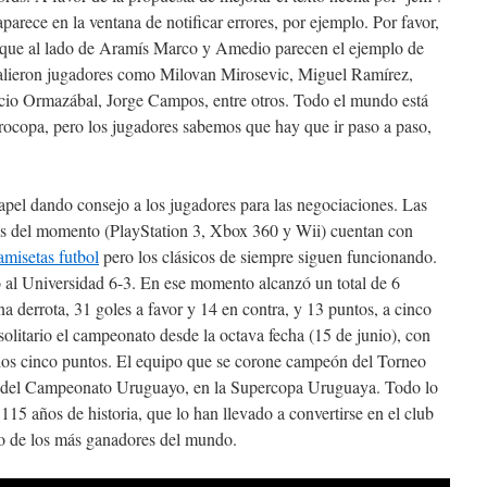
aparece en la ventana de notificar errores, por ejemplo. Por favor,
, que al lado de Aramís Marco y Amedio parecen el ejemplo de
esalieron jugadores como Milovan Mirosevic, Miguel Ramírez,
ricio Ormazábal, Jorge Campos, entre otros. Todo el mundo está
rocopa, pero los jugadores sabemos que hay que ir paso a paso,
apel dando consejo a los jugadores para las negociaciones. Las
os del momento (PlayStation 3, Xbox 360 y Wii) cuentan con
amisetas futbol
pero los clásicos de siempre siguen funcionando.
 al Universidad 6-3. En ese momento alcanzó un total de 6
a derrota, 31 goles a favor y 14 en contra, y 13 puntos, a cinco
solitario el campeonato desde la octava fecha (15 de junio), con
los cinco puntos. El equipo que se corone campeón del Torneo
or del Campeonato Uruguayo, en la Supercopa Uruguaya. Todo lo
15 años de historia, que lo han llevado a convertirse en el club
o de los más ganadores del mundo.