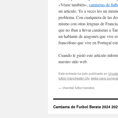
«Véase también»,
camisetas de futb
un artículo. Yo a veces leo un mismo
problema. Con cualquiera de las do
mismo con otras lenguas de Francia 
que no iban a llevar camisetas a Ta
un hablante de aragonés que vive en
francófono que vive en Portugal est
Cuando le gustó este artículo informa
nuestro sitio web.
Esta entrada ha sido publicada en
Uncate
futbol manchester city
,
webs para comprar
←
chandal futbol baratos
Camiseta de Futbol Barata 2024 202