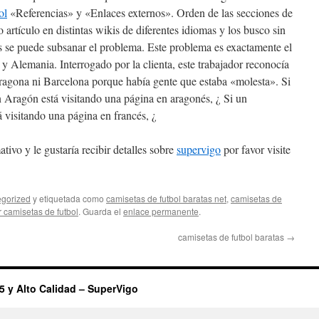
ol
«Referencias» y «Enlaces externos». Orden de las secciones de
 artículo en distintas wikis de diferentes idiomas y los busco sin
s se puede subsanar el problema. Este problema es exactamente el
y Alemania. Interrogado por la clienta, este trabajador reconocía
rragona ni Barcelona porque había gente que estaba «molesta». Si
 Aragón está visitando una página en aragonés, ¿ Si un
á visitando una página en francés, ¿
tivo y le gustaría recibir detalles sobre
supervigo
por favor visite
gorized
y etiquetada como
camisetas de futbol baratas net
,
camisetas de
 camisetas de futbol
. Guarda el
enlace permanente
.
camisetas de futbol baratas
→
5 y Alto Calidad – SuperVigo