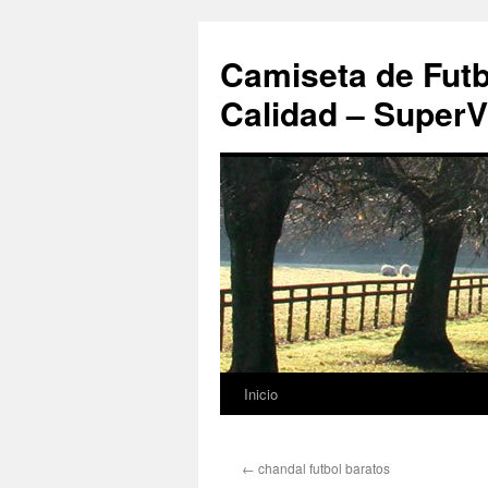
Camiseta de Futb
Calidad – SuperV
Inicio
Saltar
al
←
chandal futbol baratos
contenido