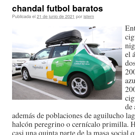
chandal futbol baratos
Publicada el
21 de junio de 2021
por
istern
Ent
ci
nig
el 
dos
200
azu
200
cig
de 
además de poblaciones de aguilucho lagu
halcón peregrino o cernícalo primilla. 
casi una quinta parte de la masa social qu