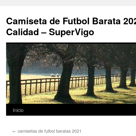
Camiseta de Futbol Barata 20
Calidad – SuperVigo
Saltar
Inicio
al
←
camisetas de futbol baratas 2021
contenido