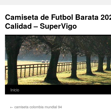
Camiseta de Futbol Barata 20
Calidad – SuperVigo
Saltar
Inicio
al
←
camiseta colombia mundial 94
contenido