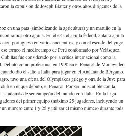
ron la expulsión de Joseph Blatter y otros altos dirigentes de la
hoz en una pata (simbolizando la agricultura) y un martillo en la
ncontramos otro águila. En él está el águila federal, antaño águila
lección portuguesa en varios encuentros, y con el escudo del yugo
En ese torneo el mediocampo de Perú conformado por Velásquez,
Cubillas fue considerado por la crítica internacional como la
al. Debutó como profesional en 1990 en el Peñarol de Montevideo,
cuando dio el salto a Italia para jugar en el Atalanta de Bérgamo.
agro, tuvo una oferta del Olympiakos griego y otra de la Juve para
l club en el que debutó, el Peñarol. Por ser indiscutible con la
das, además de ser campeón del mundo con Italia. En la Liga
ugadores del primer equipo (máximo 25 jugadores, incluyendo un
r un número entre 1 y 25 y utilizar el mismo número durante toda