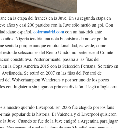
ne en la etapa del francés en la Juve. En su segunda etapa en
eve años y casi 200 partidos con la Juve sólo metió un gol. Con
ciudadano español,
colormadrid.com
con un hat-trick ante
o años. Nigeria tendría una nota buenísima de no ser por la
ne sentido porque aunque en otra tonalidad, es verde, como la
el resto de selecciones del Reino Unido, no pertenece al Comité
ción constitutiva. Posteriormente, pasaría a las filas del
n en la Copa América 2015 con la Selección Peruana. Se retiró en
 Avellaneda. Se retiró en 2007 en las filas del Peñarol de
ord del Wolverhampton Wanderers y por ser uno de los pocos
es con Inglaterra sin jugar en primera división. Llegó a Inglaterra
 a nuestro querido Liverpool. En 2006 fue elegido por los fans
 más popular de la historia. El Valencia y el Liverpool quisieron
e la Juve. Cuando se fue de la Juve emigró a Argentina para jugar
te. Nos espera el rival más duro de este Mundial pero vamos a