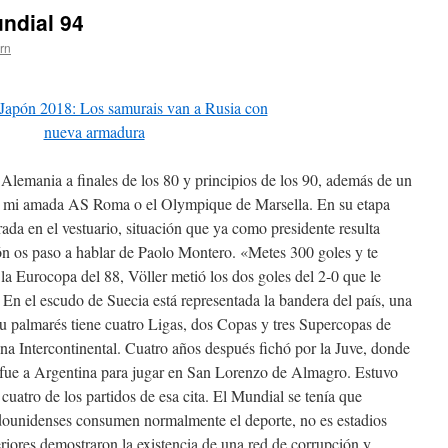
ndial 94
ern
de Alemania a finales de los 80 y principios de los 90, además de un
 mi amada AS Roma o el Olympique de Marsella. En su etapa
rada en el vestuario, situación que ya como presidente resulta
ión os paso a hablar de Paolo Montero. «Metes 300 goles y te
 la Eurocopa del 88, Völler metió los dos goles del 2-0 que le
n el escudo de Suecia está representada la bandera del país, una
su palmarés tiene cuatro Ligas, dos Copas y tres Supercopas de
na Intercontinental. Cuatro años después fichó por la Juve, donde
e fue a Argentina para jugar en San Lorenzo de Almagro. Estuvo
 cuatro de los partidos de esa cita. El Mundial se tenía que
tadounidenses consumen normalmente el deporte, no es estadios
riores demostraron la existencia de una red de corrupción y