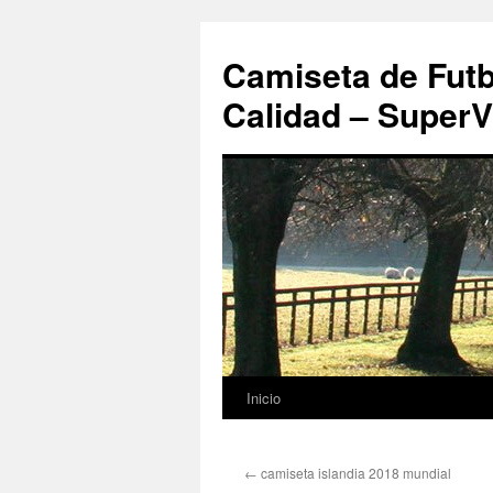
Camiseta de Futb
Calidad – SuperV
Inicio
Saltar
al
←
camiseta islandia 2018 mundial
contenido