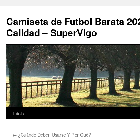
Camiseta de Futbol Barata 20
Calidad – SuperVigo
Saltar
Inicio
al
←
¿Cuándo Deben Usarse Y Por Qué?
contenido