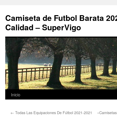
Camiseta de Futbol Barata 20
Calidad – SuperVigo
Saltar
Inicio
al
←
Todas Las Equipaciones De Fútbol 2021-2021
«Camisetas
contenido