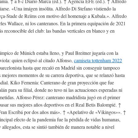
mania. ↑ a b c Diario Marca (ed.). ↑ Agencia EFE (ed.). ↑ Alfredo
arse. «Una imágen insólita. Alfredo Di Stefano vistiendo la
arça-Stade de Reïms con motivo del homenaje a Kubala.». Alfredo
es Wallace, ni los canteranos. En la primera equipación de 2021
s reconocible del club: las bandas verticales en blanco y en
límpico de Múnich estaba lleno, y Paul Breitner jugaría con la
viola: quien eclipsó al citado Alfonso,
camiseta tottenham 2022
barcelonista hasta que recaló en Madrid sin conseguir tampoco
os mejores momentos de su carrera deportiva, que se relanzó hasta
undial. Kiko Femenía: Canterano de gran proyección que fue
lán para su filial, donde no tuvo ni las actuaciones esperadas ni
metidas. Alfonso Pérez: canterano madridista jugó en el primer
asar sus mejores años deportivos en el Real Betis Balompié. ↑
Fran Escribá por dos años más». ↑ «Apelativo de «Vikingos»». ↑
rincipal efecto de la pandemia fue la pérdida de vidas humanas,
 allegados, esta se sintió también de manera notable a nivel