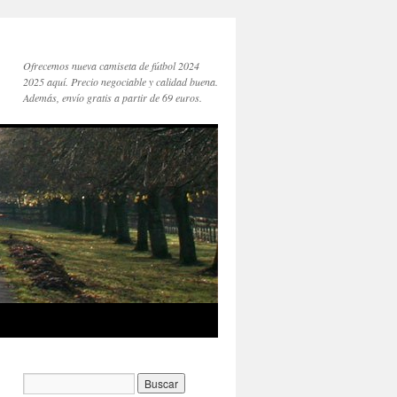
Ofrecemos nueva camiseta de fútbol 2024
2025 aquí. Precio negociable y calidad buena.
Además, envío gratis a partir de 69 euros.