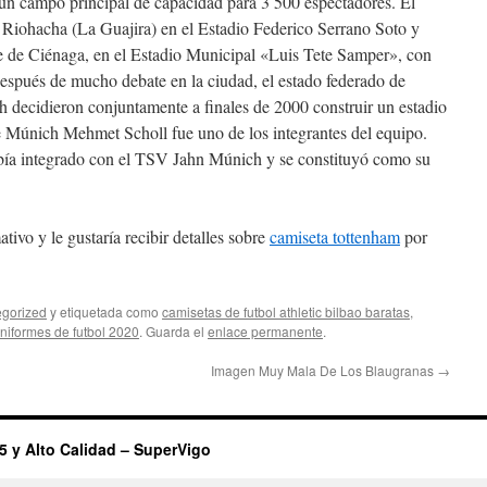
un campo principal de capacidad para 3 500 espectadores. El
 Riohacha (La Guajira) en el Estadio Federico Serrano Soto y
 de Ciénaga, en el Estadio Municipal «Luis Tete Samper», con
espués de mucho debate en la ciudad, el estado federado de
 decidieron conjuntamente a finales de 2000 construir un estadio
e Múnich Mehmet Scholl fue uno de los integrantes del equipo.
bía integrado con el TSV Jahn Múnich y se constituyó como su
tivo y le gustaría recibir detalles sobre
camiseta tottenham
por
gorized
y etiquetada como
camisetas de futbol athletic bilbao baratas
,
niformes de futbol 2020
. Guarda el
enlace permanente
.
Imagen Muy Mala De Los Blaugranas
→
5 y Alto Calidad – SuperVigo