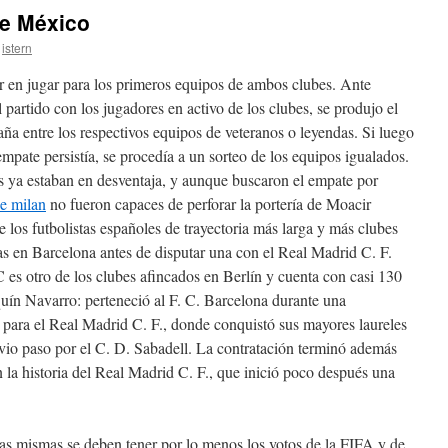
De México
istern
r en jugar para los primeros equipos de ambos clubes. Ante
el partido con los jugadores en activo de los clubes, se produjo el
ña entre los respectivos equipos de veteranos o leyendas. Si luego
l empate persistía, se procedía a un sorteo de los equipos igualados.
s ya estaban en desventaja, y aunque buscaron el empate por
de milan
no fueron capaces de perforar la portería de Moacir
los futbolistas españoles de trayectoria más larga y más clubes
s en Barcelona antes de disputar una con el Real Madrid C. F.
 es otro de los clubes afincados en Berlín y cuenta con casi 130
aquín Navarro: perteneció al F. C. Barcelona durante una
 para el Real Madrid C. F., donde conquistó sus mayores laureles
vio paso por el C. D. Sabadell. La contratación terminó además
 la historia del Real Madrid C. F., que inició poco después una
as mismas se deben tener por lo menos los votos de la FIFA y de