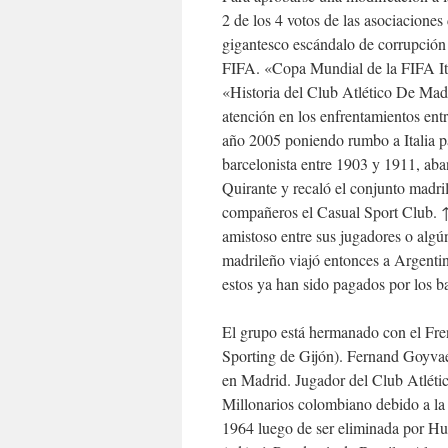
2 de los 4 votos de las asociacione
gigantesco escándalo de corrupción 
FIFA. «Copa Mundial de la FIFA It
«Historia del Club Atlético De Madr
atención en los enfrentamientos en
año 2005 poniendo rumbo a Italia p
barcelonista entre 1903 y 1911, aban
Quirante y recaló el conjunto madri
compañeros el Casual Sport Club. ↑
amistoso entre sus jugadores o algún
madrileño viajó entonces a Argentin
estos ya han sido pagados por los ba
El grupo está hermanado con el Fren
Sporting de Gijón). Fernand Goyvaer
en Madrid. Jugador del Club Atléti
Millonarios colombiano debido a la 
1964 luego de ser eliminada por Hun