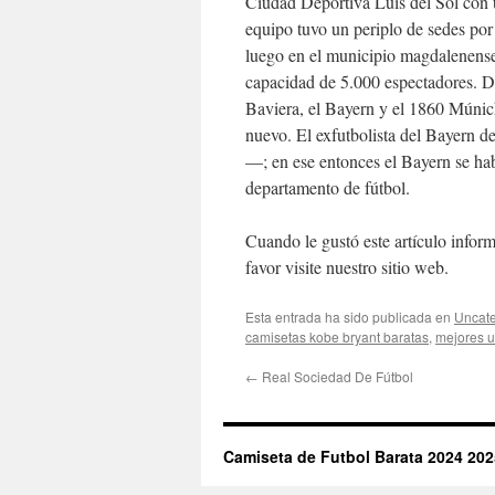
Ciudad Deportiva Luis del Sol con 
equipo tuvo un periplo de sedes por
luego en el municipio magdalenense
capacidad de 5.000 espectadores. D
Baviera, el Bayern y el 1860 Múnich
nuevo. El exfutbolista del Bayern d
—; en ese entonces el Bayern se ha
departamento de fútbol.
Cuando le gustó este artículo informa
favor visite nuestro sitio web.
Esta entrada ha sido publicada en
Uncate
camisetas kobe bryant baratas
,
mejores u
←
Real Sociedad De Fútbol
Camiseta de Futbol Barata 2024 202