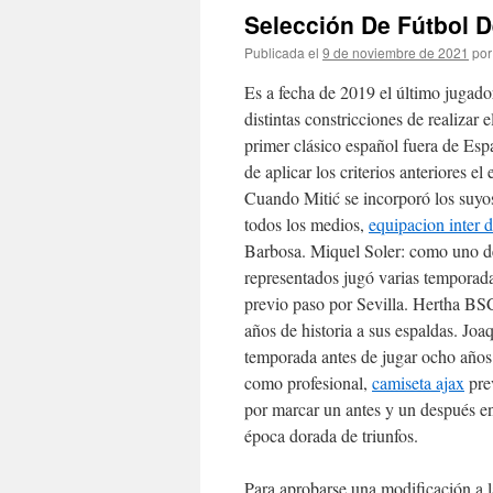
Selección De Fútbol 
Publicada el
9 de noviembre de 2021
por
Es a fecha de 2019 el último jugado
distintas constricciones de realizar 
primer clásico español fuera de Espa
de aplicar los criterios anteriores e
Cuando Mitić se incorporó los suyo
todos los medios,
equipacion inter 
Barbosa. Miquel Soler: como uno de 
representados jugó varias temporada
previo paso por Sevilla. Hertha BSC
años de historia a sus espaldas. Jo
temporada antes de jugar ocho años
como profesional,
camiseta ajax
pre
por marcar un antes y un después en
época dorada de triunfos.
Para aprobarse una modificación a l