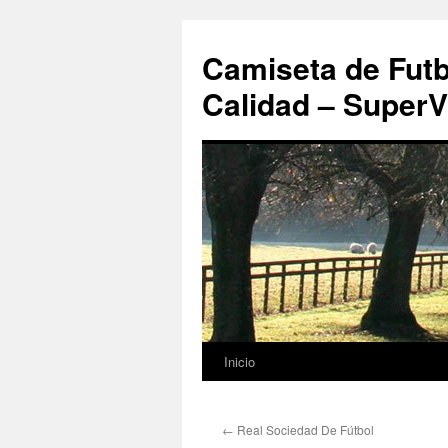
Camiseta de Futb
Calidad – SuperV
Inicio
Saltar
al
←
Real Sociedad De Fútbol
contenido