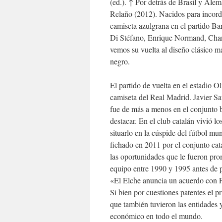
(ed.). ↑ Por detrás de Brasil y Ale
Relaño (2012). Nacidos para incordi
camiseta azulgrana en el partido B
Di Stéfano, Enrique Normand, Charl
vemos su vuelta al diseño clásico má
negro.
El partido de vuelta en el estadio O
camiseta del Real Madrid. Javier Sa
fue de más a menos en el conjunto 
destacar. En el club catalán vivió l
situarlo en la cúspide del fútbol m
fichado en 2011 por el conjunto cata
las oportunidades que le fueron pro
equipo entre 1990 y 1995 antes de p
«El Elche anuncia un acuerdo con 
Si bien por cuestiones patentes el p
que también tuvieron las entidades y
económico en todo el mundo.