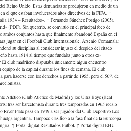
s del Reino Unido. Estas denuncias se produjeron en medio de un
en el que estaban involucrados altos directivos de la FIFA. ↑
alia 1934 – Resultados». ↑ Fernando Sánchez Postigo (2005).
id» (PDF). Sin quererlo, se convirtió en el principal foco de
tre ambos conjuntos hasta que finalmente abandonó España en el
ara jugar en el Football Club Internazionale. Arsenio Comamala:
donó su disciplina al considerar injusto el despido del citado
leño hasta 1914 al tiempo que fundaba junto a otros ex-
 El club madrileño disputaba únicamente algún encuentro
 equipo de la capital durante los fines de semana. El club
a para hacerse con los derechos a partir de 1955, pero el 50% de
rcelonistas.
te Atlético (Club Atlético de Madrid) y los Ultra Boys (Real
ts: tras ser barcelonista durante tres temporadas en 1965 recaló
co River Plate pasa en 1949 a ser jugador del Club Deportivo Los
huelga argentina. Tampoco clasificó a la fase final de la Eurocopa
gría. ↑ Portal digital Resultados-Fútbol. ↑ Portal digital EHU