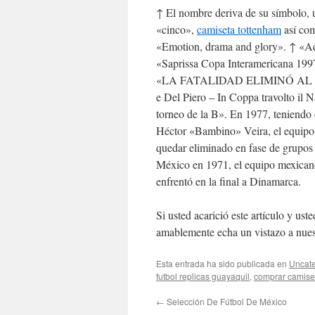
↑ El nombre deriva de su símbolo, un
«cinco»,
camiseta tottenham
así com
«Emotion, drama and glory». ↑ «Aq
«Saprissa Copa Interamericana 1997
«LA FATALIDAD ELIMINÓ AL MAGD
e Del Piero – In Coppa travolto il
torneo de la B». En 1977, teniendo
Héctor «Bambino» Veira, el equipo f
quedar eliminado en fase de grupos
México en 1971, el equipo mexicano 
enfrentó en la final a Dinamarca.
Si usted acarició este artículo y u
amablemente echa un vistazo a nuest
Esta entrada ha sido publicada en
Uncate
futbol replicas guayaquil
,
comprar camiset
←
Selección De Fútbol De México