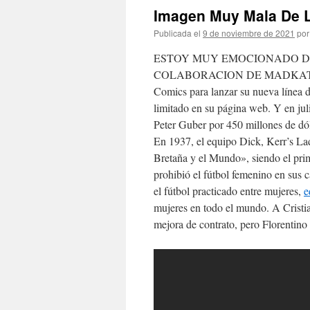
Imagen Muy Mala De 
Publicada el
9 de noviembre de 2021
por
ESTOY MUY EMOCIONADO D
COLABORACION DE MADKAT X BA
Comics para lanzar su nueva línea d
limitado en su página web. Y en ju
Peter Guber por 450 millones de dól
En 1937, el equipo Dick, Kerr’s L
Bretaña y el Mundo», siendo el prim
prohibió el fútbol femenino en sus c
el fútbol practicado entre mujeres,
e
mujeres en todo el mundo. A Cristia
mejora de contrato, pero Florentino