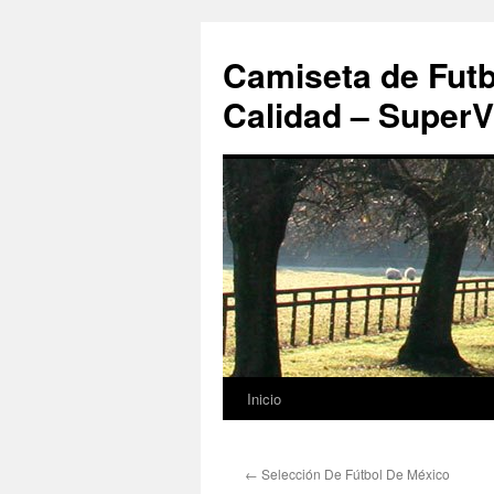
Camiseta de Futb
Calidad – SuperV
Inicio
Saltar
al
←
Selección De Fútbol De México
contenido