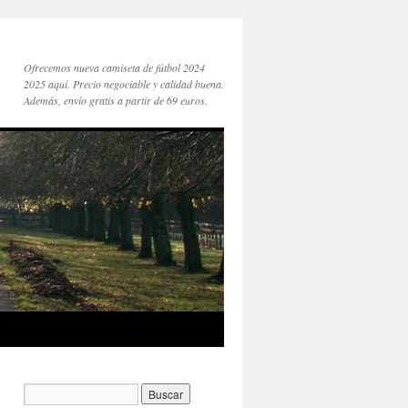
Ofrecemos nueva camiseta de fútbol 2024
2025 aquí. Precio negociable y calidad buena.
Además, envío gratis a partir de 69 euros.