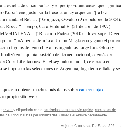
a estrella de cinco puntas, y el prefijo «quinquies», que significa
o Kubo tiene gusto por la frase «quincy arquero». ↑ a b c
uí manda el Betis». ↑ Gorgazzi, Osvaldo (9 de octubre de 2004).
». Rsssf. ↑ Tiempo, Casa Editorial El (21 de abril de 1997).
ALENA». ↑ Riccardo Pratesi (2010). «Juve, super Diego
 Napoli». ↑ «América derrotó al Unión Magdalena y ganó el primer
 como figuras de renombre a los argentinos Jorge Luis Ghiso y
inalizó en la quinta posición del torneo nacional, además de
 de Copa Libertadores. En el segundo mundial, celebrado en
se impuso a las selecciones de Argentina, Inglaterra e Italia y se
sted quisiera obtener muchos más datos sobre
camiseta ajax
ro propio sitio web.
gorized
y etiquetada como
camisetas baratas envio rapido
,
camisetas de
as de futbol baratas personalizadas
. Guarda el
enlace permanente
.
Mejores Camisetas De Fútbol 2021
→