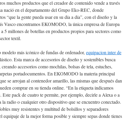
tros muchos productos que el creador de contenido vende a través
sa nació en el departamento del Grupo Eko-REC, donde
os “que la gente pueda usar en su día a día”, con el diseño y la
 País Vasco encontramos EKOMODO, la única empresa de Europa
 a 5 millones de botellas en productos propios para sectores como
ector textil.
o modelo más icónico de fundas de ordenador,
equipacion inter de
ástico. Esta marca de accesorios de diseño y sostenibles busca
, creando accesorios como mochilas, bolsas de tela, estuches,
carpetas portadocumentos. En EKOMODO la materia principal
 que se arrojan al contenedor amarillo, las mismas que después dan
 pueden comprar en su tienda online. “En la etiqueta indicamos
e. Este pack de cuatro te permite, por ejemplo, decirle a Alexa o a
a la radio o cualquier otro dispositivo que se encuentro conectado.
bles muy resistentes y multitud de bolsillos y separadores
el equipaje de la mejor forma posible y siempre sepas donde tienes