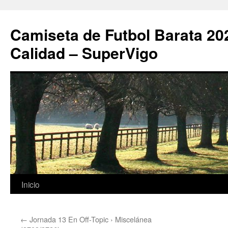
Camiseta de Futbol Barata 20
Calidad – SuperVigo
Saltar
Inicio
al
←
Jornada 13 En Off-Topic › Miscelánea
contenido