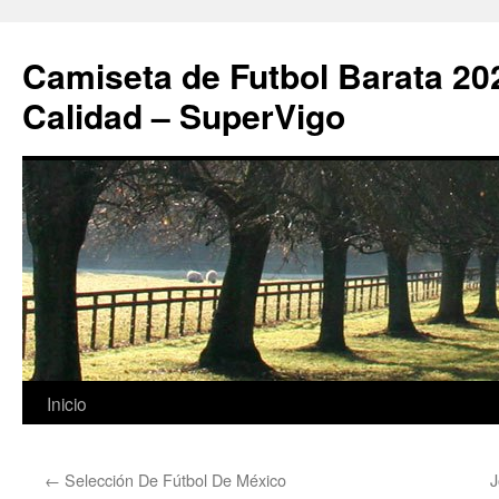
Camiseta de Futbol Barata 20
Calidad – SuperVigo
Saltar
Inicio
al
←
Selección De Fútbol De México
J
contenido