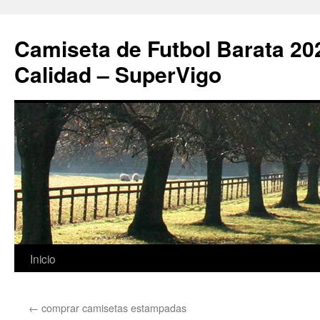
Camiseta de Futbol Barata 20
Calidad – SuperVigo
Saltar
Inicio
al
←
comprar camisetas estampadas
contenido