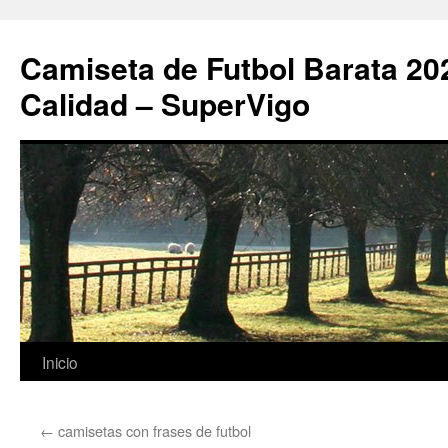
Camiseta de Futbol Barata 20
Calidad – SuperVigo
Saltar
Inicio
al
←
camisetas con frases de futbol
contenido