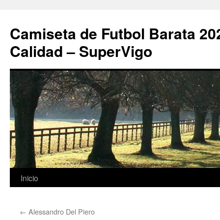
Camiseta de Futbol Barata 20
Calidad – SuperVigo
Saltar
Inicio
al
←
Alessandro Del Piero
contenido