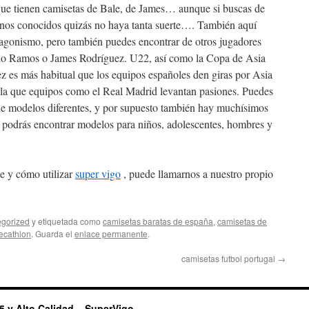
ue tienen camisetas de Bale, de James… aunque si buscas de
nos conocidos quizás no haya tanta suerte…. También aquí
agonismo, pero también puedes encontrar de otros jugadores
io Ramos o James Rodríguez. U22, así como la Copa de Asia
ez es más habitual que los equipos españoles den giras por Asia
 la que equipos como el Real Madrid levantan pasiones. Puedes
 de modelos diferentes, y por supuesto también hay muchísimos
podrás encontrar modelos para niños, adolescentes, hombres y
e y cómo utilizar
super vigo
, puede llamarnos a nuestro propio
gorized
y etiquetada como
camisetas baratas de españa
,
camisetas de
decathlon
. Guarda el
enlace permanente
.
camisetas futbol portugal
→
5 y Alto Calidad – SuperVigo