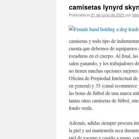
camisetas lynyrd sky
Publicada el
21 de junio de 2021
por
iste
camisetas y todo tipo de indumentar
cuenta que debemos de equiparnos c
rozaduras en el cuerpo. Al final, l
salen ganando, y los trabajadores d
no tienen muchas opciones mejores d
Oficina de Propiedad Intelectual de
en general) y 35 (canal ecommerce 
las botas de fútbol de una marca m
tantas otras camisetas de fútbol, si
fondo verde.
Además, adidas siempre procura inte
la piel y así mantenerla seca durante
piel de vacuno y cosido a mano, co