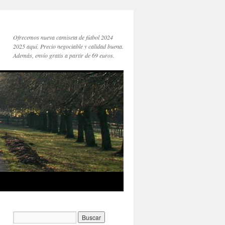
Ofrecemos nueva camiseta de fútbol 2024
2025 aquí. Precio negociable y calidad buena.
Además, envío gratis a partir de 69 euros.