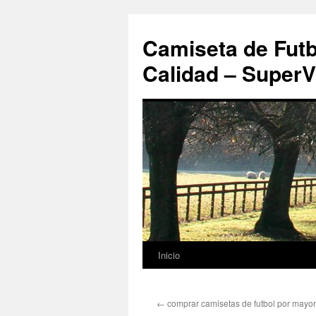
Camiseta de Futb
Calidad – SuperV
Inicio
Saltar
al
←
comprar camisetas de futbol por mayor
contenido