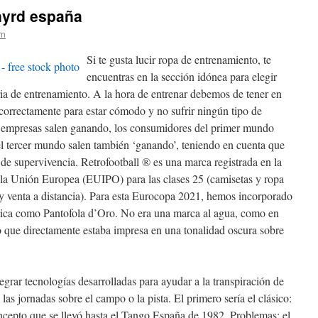
nyrd españa
rn
Si te gusta lucir ropa de entrenamiento, te
encuentras en la sección idónea para elegir
ia de entrenamiento. A la hora de entrenar debemos de tener en
orrectamente para estar cómodo y no sufrir ningún tipo de
as empresas salen ganando, los consumidores del primer mundo
el tercer mundo salen también ‘ganando’, teniendo en cuenta que
e supervivencia. Retrofootball ® es una marca registrada en la
 la Unión Europea (EUIPO) para las clases 25 (camisetas y ropa
y venta a distancia). Para esta Eurocopa 2021, hemos incorporado
ítica como Pantofola d’Oro. No era una marca al agua, como en
no que directamente estaba impresa en una tonalidad oscura sobre
grar tecnologías desarrolladas para ayudar a la transpiración de
 las jornadas sobre el campo o la pista. El primero sería el clásico:
ncepto que se llevó hasta el Tango España de 1982. Problemas: el