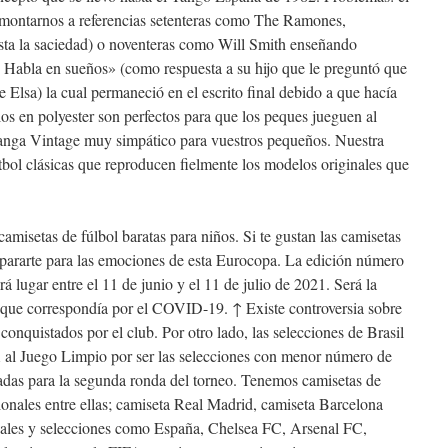
emontarnos a referencias setenteras como The Ramones,
asta la saciedad) o noventeras como Will Smith enseñando
r. Habla en sueños» (como respuesta a su hijo que le preguntó que
 Elsa) la cual permaneció en el escrito final debido a que hacía
los en polyester son perfectos para que los peques jueguen al
anga Vintage muy simpático para vuestros pequeños. Nuestra
útbol clásicas que reproducen fielmente los modelos originales que
misetas de fúlbol baratas para niños. Si te gustan las camisetas
repararte para las emociones de esta Eurocopa. La edición número
 lugar entre el 11 de junio y el 11 de julio de 2021. Será la
o que correspondía por el COVID-19. ↑ Existe controversia sobre
 conquistados por el club. Por otro lado, las selecciones de Brasil
 al Juego Limpio por ser las selecciones con menor número de
cadas para la segunda ronda del torneo. Tenemos camisetas de
ionales entre ellas; camiseta Real Madrid, camiseta Barcelona
onales y selecciones como España, Chelsea FC, Arsenal FC,