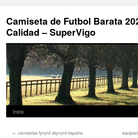
Camiseta de Futbol Barata 20
Calidad – SuperVigo
Saltar
Inicio
al
←
camisetas lynyrd skynyrd españa
equipac
contenido