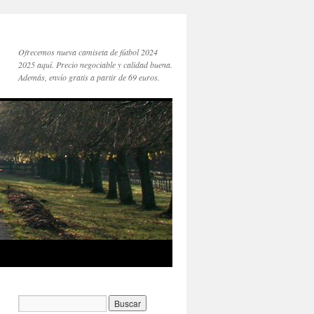
Ofrecemos nueva camiseta de fútbol 2024
2025 aquí. Precio negociable y calidad buena.
Además, envío gratis a partir de 69 euros.