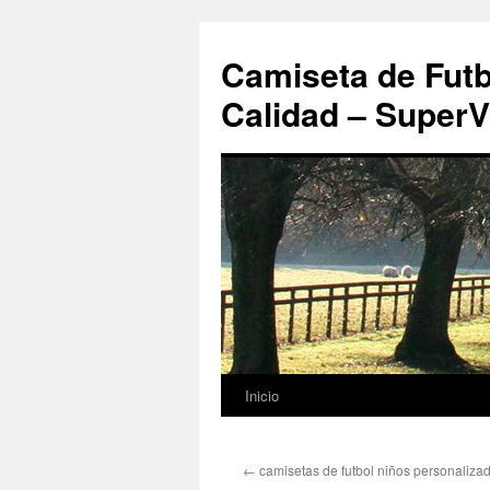
Camiseta de Futb
Calidad – SuperV
Inicio
Saltar
al
←
camisetas de futbol niños personaliza
contenido