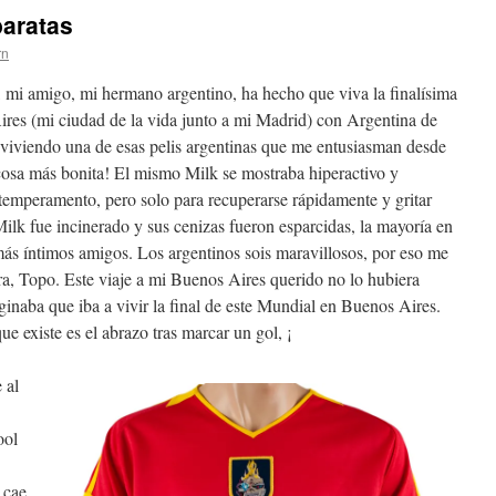
baratas
rn
mi amigo, mi hermano argentino, ha hecho que viva la finalísima
es (mi ciudad de la vida junto a mi Madrid) con Argentina de
, viviendo una de esas pelis argentinas que me entusiasman desde
osa más bonita! El mismo Milk se mostraba hiperactivo y
e temperamento, pero solo para recuperarse rápidamente y gritar
Milk fue incinerado y sus cenizas fueron esparcidas, la mayoría en
más íntimos amigos. Los argentinos sois maravillosos, por eso me
ra, Topo. Este viaje a mi Buenos Aires querido no lo hubiera
naba que iba a vivir la final de este Mundial en Buenos Aires.
ue existe es el abrazo tras marcar un gol, ¡
 al
ool
 cae