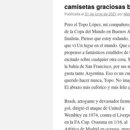
camisetas graciosas 
Publicada el
21 de junio de 2021
por
iste
Pero el Topo López, mi compañero, 
de la Copa del Mundo en Buenos Air
finalista. Pienso que estoy rodando
que vi Un lugar en el mundo. Que c
propenso a fantásticos estallidos d
excitado sobre cualquier otra cosa. 
la bahía de San Francisco, por sus 
gusta tanto Argentina. Eso es un cu
querido hacer nunca, Topo. No imagi
El abrazo más eufórico y más feliz q
Brash, arrogante y devastador frente
gol, dirigió el ataque de United a
Wembley en 1974, contra el Liverp
en la FA Cup. Osasuna en 1/16, al
Atlético de Madrid en octavos, pero