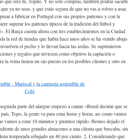
o que eres tú, Topito. Y no solo compras, también podrás sacarte
 que ya no usas, y que estás segura de que no vas a volver a usar.
 pasar a fabricar en Portugal con sus propios patrones y con la
e superar los patrones típicos de la tradición del fútbol y
d». El Barça cuenta ahora con tres establecimientos en la Ciudad
oda la red de tiendas que había hace unos años se ha venido abajo.
envuelven el pecho y lo llevan hacia las axilas. Se suprimieron
ciones y regalos que tuviesen como objetivo la captación o
ra la venta tienen un ojo puesto en los posibles clientes y otro en
 segunda parte del alargue empezó a cantar «Brasil decime que se
u país, Topo, la gente va para estar horas y horas, no como vamos
ue vamos a estar 10 minutos y pirarnos rápido. Hemos dejado el
ndiente de unos grandes almacenes a una clienta que buscaba, sin
 plena temporada rebajado un 40 por ciento. 2. Considerando que