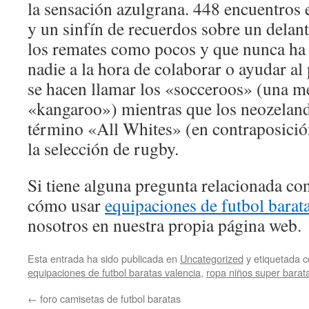
la sensación azulgrana. 448 encuentros 
y un sinfín de recuerdos sobre un delan
los remates como pocos y que nunca ha 
nadie a la hora de colaborar o ayudar a
se hacen llamar los «socceroos» (una m
«kangaroo») mientras que los neozeland
término «All Whites» (en contraposició
la selección de rugby.
Si tiene alguna pregunta relacionada c
cómo usar
equipaciones de futbol barat
nosotros en nuestra propia página web.
Esta entrada ha sido publicada en
Uncategorized
y etiquetada
equipaciones de futbol baratas valencia
,
ropa niños super barat
←
foro camisetas de futbol baratas