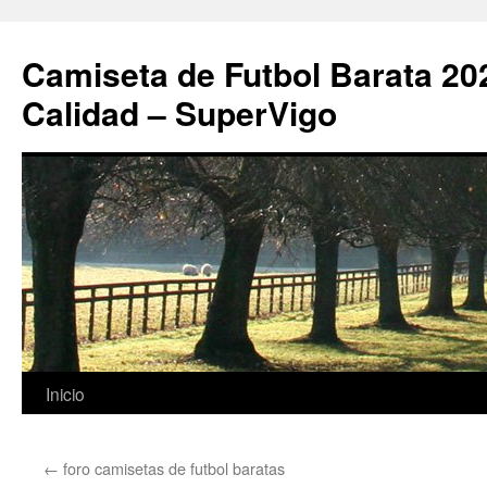
Camiseta de Futbol Barata 20
Calidad – SuperVigo
Saltar
Inicio
al
←
foro camisetas de futbol baratas
contenido