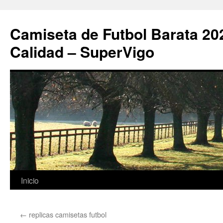
Camiseta de Futbol Barata 20
Calidad – SuperVigo
Saltar
Inicio
al
←
replicas camisetas futbol
contenido