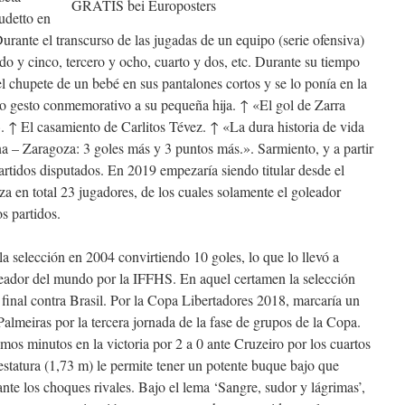
udetto en
rante el transcurso de las jugadas de un equipo (serie ofensiva)
 y cinco, tercero y ocho, cuarto y dos, etc. Durante su tiempo
l chupete de un bebé en sus pantalones cortos y se lo ponía en la
 gesto conmemorativo a su pequeña hija. ↑ «El gol de Zarra
 ↑ El casamiento de Carlitos Tévez. ↑ «La dura historia de vida
 – Zaragoza: 3 goles más y 3 puntos más.». Sarmiento, y a partir
artidos disputados. En 2019 empezaría siendo titular desde el
iza en total 23 jugadores, de los cuales solamente el goleador
s partidos.
a selección en 2004 convirtiendo 10 goles, lo que lo llevó a
leador del mundo por la IFFHS. En aquel certamen la selección
 final contra Brasil. Por la Copa Libertadores 2018, marcaría un
 Palmeiras por la tercera jornada de la fase de grupos de la Copa.
imos minutos en la victoria por 2 a 0 ante Cruzeiro por los cuartos
 estatura (1,73 m) le permite tener un potente buque bajo que
nte los choques rivales. Bajo el lema ‘Sangre, sudor y lágrimas’,