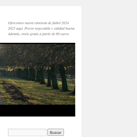
Ofrecemos nueva camiseta de fútbol 2024
2025 aquí. Precio negociable y calidad buena.
Además, envío gratis a partir de 69 euros.