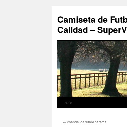
Camiseta de Futb
Calidad – SuperV
Inicio
Saltar
al
←
chandal de futbol baratos
contenido