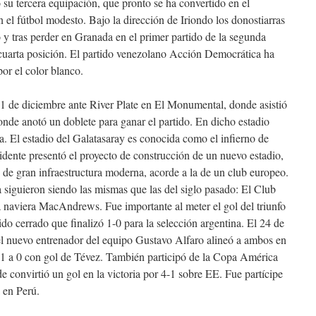
su tercera equipación, que pronto se ha convertido en el
n el fútbol modesto. Bajo la dirección de Iriondo los donostiarras
 tras perder en Granada en el primer partido de la segunda
cuarta posición. El partido venezolano Acción Democrática ha
or el color blanco.
11 de diciembre ante River Plate en El Monumental, donde asistió
onde anotó un doblete para ganar el partido. En dicho estadio
a. El estadio del Galatasaray es conocida como el infierno de
dente presentó el proyecto de construcción de un nuevo estadio,
 de gran infraestructura moderna, acorde a la de un club europeo.
a siguieron siendo las mismas que las del siglo pasado: El Club
la naviera MacAndrews. Fue importante al meter el gol del triunfo
ido cerrado que finalizó 1-0 para la selección argentina. El 24 de
, el nuevo entrenador del equipo Gustavo Alfaro alineó a ambos en
do 1 a 0 con gol de Tévez. También participó de la Copa América
 convirtió un gol en la victoria por 4-1 sobre EE. Fue partícipe
 en Perú.