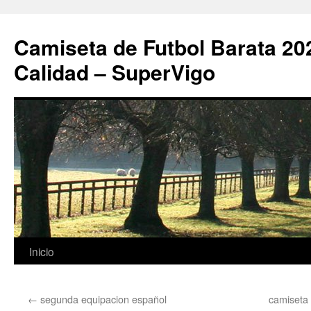
Camiseta de Futbol Barata 20
Calidad – SuperVigo
Saltar
Inicio
al
←
segunda equipacion español
camiseta
contenido