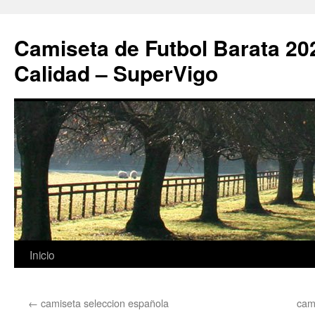
Camiseta de Futbol Barata 20
Calidad – SuperVigo
Saltar
Inicio
al
←
camiseta seleccion española
cam
contenido