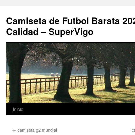
Camiseta de Futbol Barata 20
Calidad – SuperVigo
Saltar
Inicio
al
←
camiseta g2 mundial
c
contenido