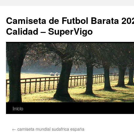
Camiseta de Futbol Barata 20
Calidad – SuperVigo
Saltar
Inicio
al
←
camiseta mundial sudafrica españa
contenido