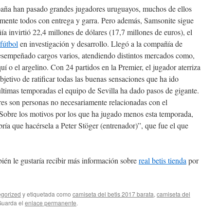
paña han pasado grandes jugadores uruguayos, muchos de ellos
camente todos con entrega y garra. Pero además, Samsonite sigue
 invirtió 22,4 millones de dólares (17,7 millones de euros), el
fútbol
en investigación y desarrollo. Llegó a la compañía de
desempeñado cargos varios, atendiendo distintos mercados como,
uí o el argelino. Con 24 partidos en la Premier, el jugador aterriza
jetivo de ratificar todas las buenas sensaciones que ha ido
 últimas temporadas el equipo de Sevilla ha dado pasos de gigante.
res son personas no necesariamente relacionadas con el
Sobre los motivos por los que ha jugado menos esta temporada,
ría que hacérsela a Peter Stöger (entrenador)”, que fue el que
bién le gustaría recibir más información sobre
real betis tienda
por
gorized
y etiquetada como
camiseta del betis 2017 barata
,
camiseta del
Guarda el
enlace permanente
.