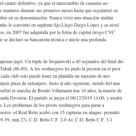
l cuarto definitivo, ya que el intercambio de canastas no
 se mantuvo durante sus primeros meses hasta que regularizó su
mbio en su denominación. Nunca vivió una situación similar
ho le convirtió en suplente fijo.Llegó Diego López y su nivel
lejos, en 2007 fue adquirida por la firma de capital riesgo CVC
e se declaró su bancarrota técnica e inició una profunda
 apenas jugó. Un triple de Stojanovski a 40 segundos del final dio
 Tabak (86-89). A los verdinegros les pudo la presión en el peor
da club solo puede tener en plantilla un máximo de tres
pen plaza de extranjero. Justo al año siguiente, siendo fiel una
b sufrió la marcha de Benito Villamarín tras 10 años, la muerte de
nda División. El partido se juega el 08/12/2019 14:00, y tendrá
n. Los problemas de los pívots verdinegros para parar a
ensivo -el Real Betis acabó con 15 capturas en ataque- permitió
(59-59, min.27). C.D. Betis C.F. 2-0 At. C.D. Betis C.F. 3-1