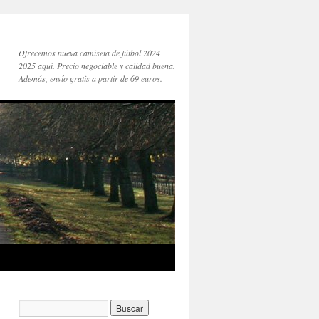
Ofrecemos nueva camiseta de fútbol 2024
2025 aquí. Precio negociable y calidad buena.
Además, envío gratis a partir de 69 euros.