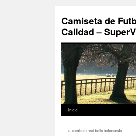
Camiseta de Futb
Calidad – SuperV
Inicio
Saltar
al
←
camiseta real betis baloncesto
contenido