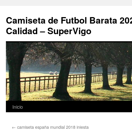
Camiseta de Futbol Barata 20
Calidad – SuperVigo
Saltar
Inicio
al
←
camiseta españa mundial 2018 iniesta
contenido