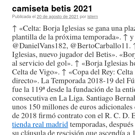
camiseta betis 2021
Publicada el
20 de agosto de 2021
por
istern
↑ «Celta: Borja Iglesias se gana una pla
plantilla de la próxima temporada». ↑ 
@DanielVans182, @BertoCarballo11. ↑ 
Iglesias, nuevo jugador del Betis». «Bor
al servicio del gol». ↑ «Borja Iglesias 
Celta de Vigo». ↑ «Copa del Rey: Celta 
directo». La Temporada 2018-19 del Fú
fue la 119ª desde la fundación de la enti
consecutiva en La Liga. Santiago Bernab
unos 150 millones de euros adicionales c
de 2018 firmó contrato con el R. C. D. 
tienda real madrid
temporadas, después 
su cláusula de rescisión que ascendía a 