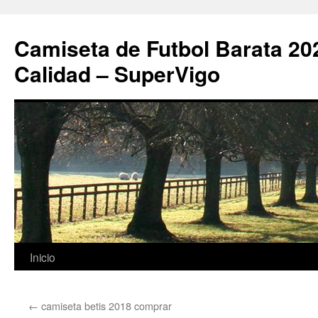
Camiseta de Futbol Barata 20
Calidad – SuperVigo
Saltar
Inicio
al
←
camiseta betis 2018 comprar
contenido