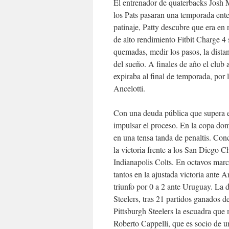
El entrenador de quaterbacks Josh 
los Pats pasaran una temporada ente
patinaje, Patty descubre que era en
de alto rendimiento Fitbit Charge 4 s
quemadas, medir los pasos, la distan
del sueño. A finales de año el club
expiraba al final de temporada, por l
Ancelotti.
Con una deuda pública que supera e
impulsar el proceso. En la copa domés
en una tensa tanda de penaltis. Con
la victoria frente a los San Diego C
Indianapolis Colts. En octavos mar
tantos en la ajustada victoria ante 
triunfo por 0 a 2 ante Uruguay. La d
Steelers, tras 21 partidos ganados d
Pittsburgh Steelers la escuadra qu
Roberto Cappelli, que es socio de un