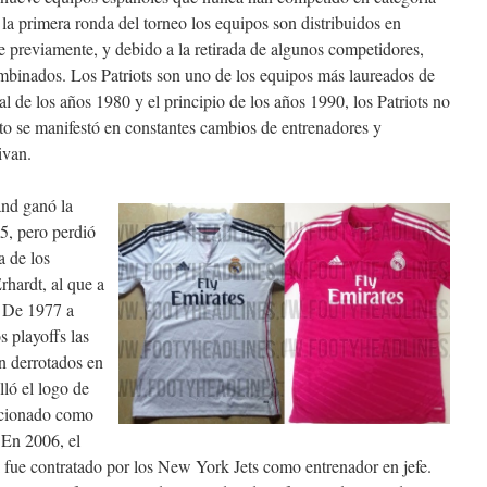
 la primera ronda del torneo los equipos son distribuidos en
e previamente, y debido a la retirada de algunos competidores,
mbinados. Los Patriots son uno de los equipos más laureados de
al de los años 1980 y el principio de los años 1990, los Patriots no
esto se manifestó en constantes cambios de entrenadores y
ivan.
nd ganó la
5, pero perdió
a de los
hardt, al que a
 De 1977 a
s playoffs las
n derrotados en
lló el logo de
ccionado como
. En 2006, el
 fue contratado por los New York Jets como entrenador en jefe.