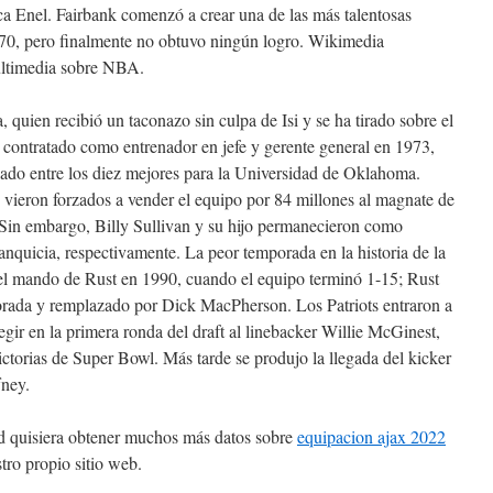
ca Enel. Fairbank comenzó a crear una de las más talentosas
70, pero finalmente no obtuvo ningún logro. Wikimedia
ltimedia sobre NBA.
 quien recibió un taconazo sin culpa de Isi y se ha tirado sobre el
contratado como entrenador en jefe y gerente general en 1973,
cado entre los diez mejores para la Universidad de Oklahoma.
vieron forzados a vender el equipo por 84 millones al magnate de
Sin embargo, Billy Sullivan y su hijo permanecieron como
ranquicia, respectivamente. La peor temporada en la historia de la
o el mando de Rust en 1990, cuando el equipo terminó 1-15; Rust
rada y remplazado por Dick MacPherson. Los Patriots entraron a
gir en la primera ronda del draft al linebacker Willie McGinest,
victorias de Super Bowl. Más tarde se produjo la llegada del kicker
fney.
sted quisiera obtener muchos más datos sobre
equipacion ajax 2022
ro propio sitio web.