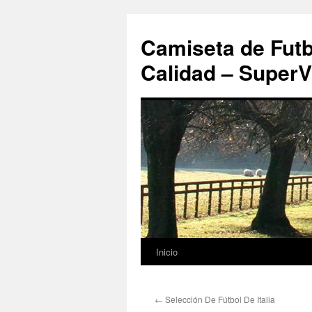
Camiseta de Futb
Calidad – SuperV
Inicio
Saltar
al
←
Selección De Fútbol De Italia
contenido