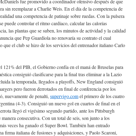
McDaniels fue promovido a coordinador ofensivo después de que
ra sin reemplazar a Charlie Weis. En el día de la competencia de
 realidad una competencia de patinaje sobre ruedas. Con la pulsera
e puede controlar el ritmo cardíaco, calcular las calorías
cia, las plantas que se suben, los minutos de actividad y la calidad
 anuncia que Pep Guardiola no renovaría su contrato el cual
o que el club se hizo de los servicios del entrenador italiano Carlo
l 121% del PIB, el Gobierno confía en el maná de Bruselas para
tica consiguió clasificarse para la final tras eliminar a la Lazio
cluida la temporada, llegados a playoffs, New England consiguió
hargers pero fueron derrotados en final de conferencia por los
có, nuevamente de penalti,
supervigo.com
el primero de los cuatro
Argentina (4-3). Consiguió un nuevo gol en cuartos de final en el
errota llegó el vigésimo segundo partido, ante los Pittsburgh
e manera consecutiva. Con un total de seis, son junto a los
e más veces ha ganado el Super Bowl. También han entrado
a firma italiana de fusiones y adquisiciones, y Paolo Scaroni,