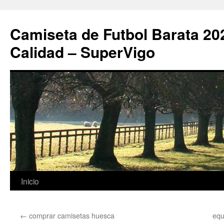
Camiseta de Futbol Barata 20
Calidad – SuperVigo
Saltar
Inicio
al
←
comprar camisetas huesca
equ
contenido