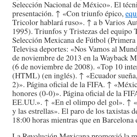
Selección Nacional de México». El técni
presentación. ↑ «Con triunfo épico,
equ
Tricolor hablará ruso». ↑ a b Varios A
1995). Triunfos y Tristezas del equipo T
Selección Mexicana de Fútbol (Primera 
Televisa deportes: «Nos Vamos al Mund
de noviembre de 2013 en la Wayback M
(6 de noviembre de 2008). «Top 10 inter
(HTML) (en inglés). ↑ «Ecuador sueña,
2)». Página oficial de la FIFA. ↑ «Méxi
honores (0-0)». Página oficial de la FI
EE.UU.». ↑ «En el olimpo del gol». ↑ «E
y las estrellas». El paro de los taxistas 
18:00 horas mientras que en Barcelona e
La Revolución Mexicana promovió la mi