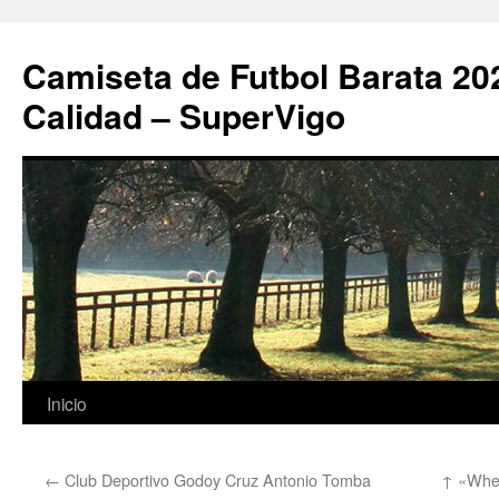
Camiseta de Futbol Barata 20
Calidad – SuperVigo
Saltar
Inicio
al
←
Club Deportivo Godoy Cruz Antonio Tomba
↑ «When
contenido