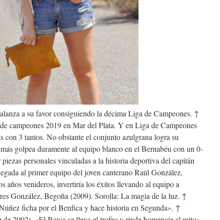
balanza a su favor consiguiendo la décima Liga de Campeones. ↑
 de campeones 2019 en Mar del Plata. Y en Liga de Campeones
 con 3 tantos. No obstante el conjunto azulgrana logra su
demás golpea duramente al equipo blanco en el Bernabéu con un 0-
piezas personales vinculadas a la historia deportiva del capitán
legada al primer equipo del joven canterano Raúl González,
os años venideros, invertiría los éxitos llevando al equipo a
es González, Begoña (2009). Sorolla: La magia de la luz. ↑
úñez ficha por el Benfica y hace historia en Segunda». ↑
e 2002). «El Barça se lleva el trofeo y rinde homenaje al mito».