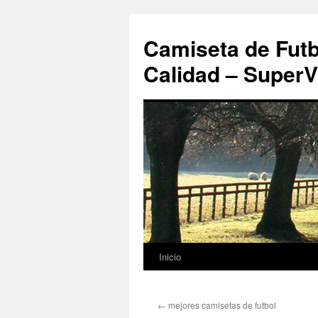
Camiseta de Futb
Calidad – SuperV
Inicio
Saltar
al
←
mejores camisetas de futbol
contenido