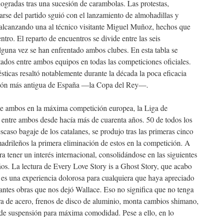
logradas tras una sucesión de carambolas. Las protestas,
rse del partido sguió con el lanzamiento de almohadillas y
l, alcanzando una al técnico visitante Miguel Muñoz, hechos que
tro. El reparto de encuentros se divide entre las seis
alguna vez se han enfrentado ambos clubes. En esta tabla se
ados entre ambos equipos en todas las competiciones oficiales.
ticas resaltó notablemente durante la década la poca eficacia
ción más antigua de España —la Copa del Rey—.
de ambos en la máxima competición europea, la Liga de
entre ambos desde hacía más de cuarenta años. 50 de todos los
scaso bagaje de los catalanes, se produjo tras las primeras cinco
drileños la primera eliminación de estos en la competición. A
ra tener un interés internacional, consolidándose en las siguientes
ños. La lectura de Every Love Story is a Ghost Story, que acabo
es una experiencia dolorosa para cualquiera que haya apreciado
antes obras que nos dejó Wallace. Eso no significa que no tenga
ura de acero, frenos de disco de aluminio, monta cambios shimano,
de suspensión para máxima comodidad. Pese a ello, en lo