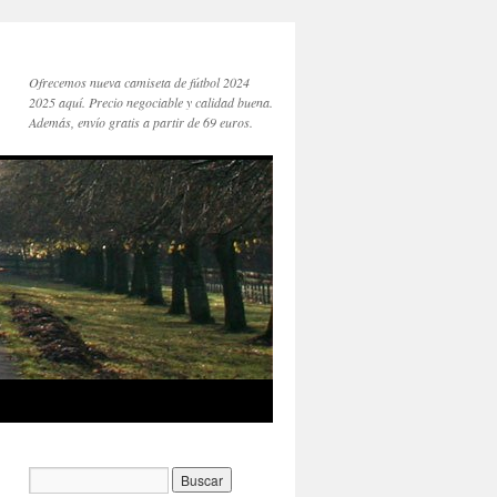
Ofrecemos nueva camiseta de fútbol 2024
2025 aquí. Precio negociable y calidad buena.
Además, envío gratis a partir de 69 euros.