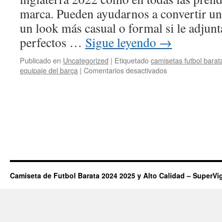
marca. Pueden ayudarnos a convertir un
un look más casual o formal si le adjun
perfectos …
Sigue leyendo
→
Publicado en
Uncategorized
|
Etiquetado
camisetas futbol barat
en
equipaje del barça
|
Comentarios desactivados
camisetas
futbol
thai
Camiseta de Futbol Barata 2024 2025 y Alto Calidad – SuperVi