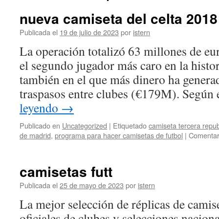
nueva camiseta del celta 2018
Publicada el
19 de julio de 2023
por
istern
La operación totalizó 63 millones de eu
el segundo jugador más caro en la histor
también en el que más dinero ha genera
traspasos entre clubes (€179M). Según 
leyendo
→
Publicado en
Uncategorized
|
Etiquetado
camiseta tercera repub
de madrid
,
programa para hacer camisetas de futbol
|
Comentar
camisetas futt
Publicada el
25 de mayo de 2023
por
istern
La mejor selección de réplicas de camise
oficiales de clubes y selecciones nacion