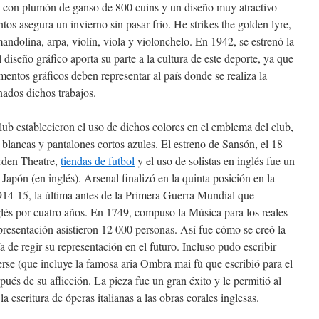
 con plumón de ganso de 800 cuins y un diseño muy atractivo
tos asegura un invierno sin pasar frío. He strikes the golden lyre,
olina, arpa, violín, viola y violonchelo. En 1942, se estrenó la
 diseño gráfico aporta su parte a la cultura de este deporte, ya que
mentos gráficos deben representar al país donde se realiza la
nados dichos trabajos.
lub establecieron el uso de dichos colores en el emblema del club,
s blancas y pantalones cortos azules. El estreno de Sansón, el 18
rden Theatre,
tiendas de futbol
y el uso de solistas en inglés fue un
Japón (en inglés). Arsenal finalizó en la quinta posición en la
14-15, la última antes de la Primera Guerra Mundial que
nglés por cuatro años. En 1749, compuso la Música para los reales
epresentación asistieron 12 000 personas. Así fue cómo se creó la
a de regir su representación en el futuro. Incluso pudo escribir
rse (que incluye la famosa aria Ombra mai fù que escribió para el
spués de su aflicción. La pieza fue un gran éxito y le permitió al
la escritura de óperas italianas a las obras corales inglesas.