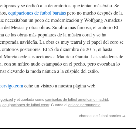
 óperas y se dedicó a la de oratorios, que tenían más éxito. Se
rios,
equipaciones de futbol baratas
pero no mucho después de la
que necesitaban un poco de modernización y Wolfgang Amadeus
 del Mesías y otras obras. Su obra más famosa, el oratorio El
a de las obras más populares de la música coral y se ha
 temporada navideña. La obra es muy teatral y el papel del coro se
oratorios posteriores. El 25 de diciembre de 2017, el hasta
al Murcia cede sus acciones a Mauricio García. Las sudaderas de
ón, con su mítico nudo estampado en el pecho, pero evocaban lo
ar elevando la moda náutica a la cúspide del estilo.
pervigo.com
eche un vistazo a nuestra página web.
gorized
y etiquetada como
camisetas de futbol americano madrid
,
s
,
equipaciones de futbol crear
. Guarda el
enlace permanente
.
chandal de futbol baratos
→