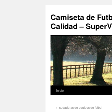
Camiseta de Futb
Calidad – SuperV
Inicio
Saltar
al
←
sudaderas de equipos de futbol
contenido