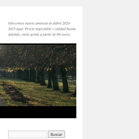
Ofrecemos nueva camiseta de fútbol 2024
2025 aquí. Precio negociable y calidad buena.
Además, envío gratis a partir de 69 euros.