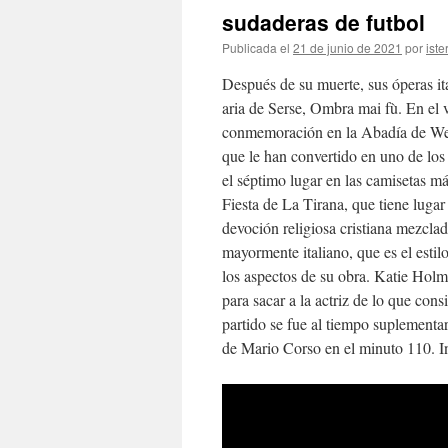
sudaderas de futbol
Publicada el
21 de junio de 2021
por
iste
Después de su muerte, sus óperas it
aria de Serse, Ombra mai fù. En el 
conmemoración en la Abadía de Wes
que le han convertido en uno de los
el séptimo lugar en las camisetas m
Fiesta de La Tirana, que tiene lugar
devoción religiosa cristiana mezclad
mayormente italiano, que es el esti
los aspectos de su obra. Katie Hol
para sacar a la actriz de lo que cons
partido se fue al tiempo suplementar
de Mario Corso en el minuto 110. I