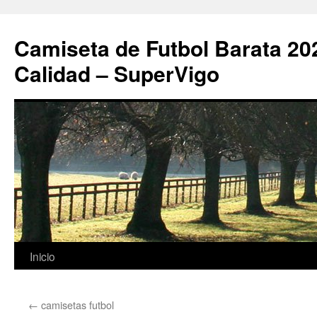
Camiseta de Futbol Barata 20
Calidad – SuperVigo
Saltar
Inicio
al
←
camisetas futbol
contenido