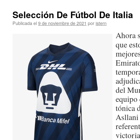
Selección De Fútbol De Italia
Publicada el
9 de noviembre de 2021
por
istern
Ahora 
que est
mejores
Emirato
tempora
adjudic
del Mun
equipo 
tónica 
Asllan
referen
victoria