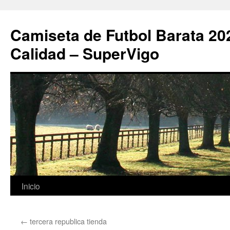
Camiseta de Futbol Barata 20
Calidad – SuperVigo
Saltar
Inicio
al
←
tercera republica tienda
contenido