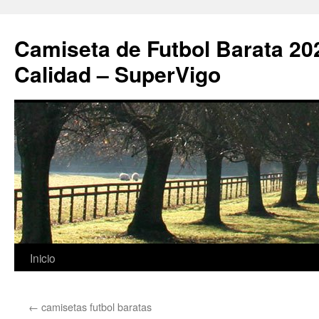
Camiseta de Futbol Barata 20
Calidad – SuperVigo
Saltar
Inicio
al
←
camisetas futbol baratas
contenido