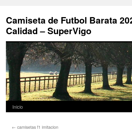
Camiseta de Futbol Barata 20
Calidad – SuperVigo
Saltar
Inicio
al
←
camisetas f1 imitacion
contenido