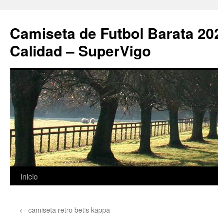
Camiseta de Futbol Barata 20
Calidad – SuperVigo
Saltar
Inicio
al
←
camiseta retro betis kappa
contenido