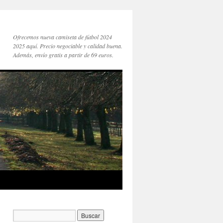
Ofrecemos nueva camiseta de fútbol 2024
2025 aquí. Precio negociable y calidad buena.
Además, envío gratis a partir de 69 euros.