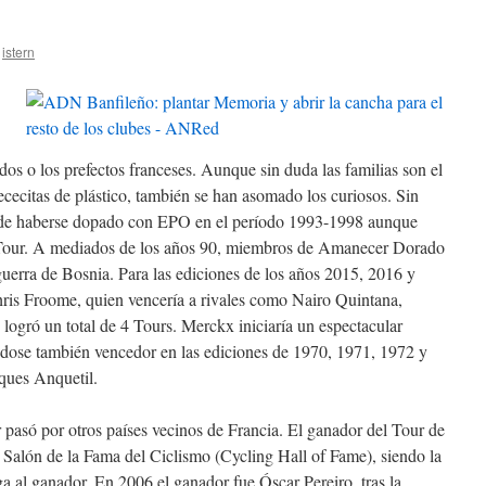
istern
os o los prefectos franceses. Aunque sin duda las familias son el
iececitas de plástico, también se han asomado los curiosos. Sin
rde haberse dopado con EPO en el período 1993-1998 aunque
el Tour. A mediados de los años 90, miembros de Amanecer Dorado
 guerra de Bosnia. Para las ediciones de los años 2015, 2016 y
ris Froome, quien vencería a rivales como Nairo Quintana,
ogró un total de 4 Tours. Merckx iniciaría un espectacular
dose también vencedor en las ediciones de 1970, 1971, 1972 y
aques Anquetil.
r pasó por otros países vecinos de Francia. El ganador del Tour de
 Salón de la Fama del Ciclismo (Cycling Hall of Fame), siendo la
a al ganador. En 2006 el ganador fue Óscar Pereiro, tras la