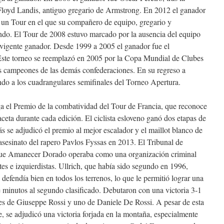
 Floyd Landis, antiguo gregario de Armstrong. En 2012 el ganador
n un Tour en el que su compañero de equipo, gregario y
do. El Tour de 2008 estuvo marcado por la ausencia del equipo
 vigente ganador. Desde 1999 a 2005 el ganador fue el
ste torneo se reemplazó en 2005 por la Copa Mundial de Clubes
os campeones de las demás confederaciones. En su regreso a
ndo a los cuadrangulares semifinales del Torneo Apertura.
rga el Premio de la combatividad del Tour de Francia, que reconoce
aceta durante cada edición. El ciclista esloveno ganó dos etapas de
s se adjudicó el premio al mejor escalador y el maillot blanco de
 asesinato del rapero Pavlos Fyssas en 2013. El Tribunal de
que Amanecer Dorado operaba como una organización criminal
es e izquierdistas. Ullrich, que había sido segundo en 1996,
 defendía bien en todos los terrenos, lo que le permitió lograr una
 minutos al segundo clasificado. Debutaron con una victoria 3-1
es de Giuseppe Rossi y uno de Daniele De Rossi. A pesar de esta
e, se adjudicó una victoria forjada en la montaña, especialmente