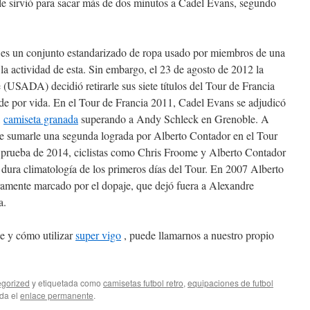
e sirvió para sacar más de dos minutos a Cadel Evans, segundo
) es un conjunto estandarizado de ropa usado por miembros de una
la actividad de esta. Sin embargo, el 23 de agosto de 2012 la
USADA) decidió retirarle sus siete títulos del Tour de Francia
de por vida. En el Tour de Francia 2011, Cadel Evans se adjudicó
,
camiseta granada
superando a Andy Schleck en Grenoble. A
que sumarle una segunda lograda por Alberto Contador en el Tour
a prueba de 2014, ciclistas como Chris Froome y Alberto Contador
la dura climatología de los primeros días del Tour. En 2007 Alberto
amente marcado por el dopaje, que dejó fuera a Alexandre
a.
e y cómo utilizar
super vigo
, puede llamarnos a nuestro propio
gorized
y etiquetada como
camisetas futbol retro
,
equipaciones de futbol
rda el
enlace permanente
.