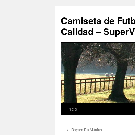
Camiseta de Futb
Calidad – SuperV
Inicio
Saltar
al
←
Bayern De Múnich
contenido