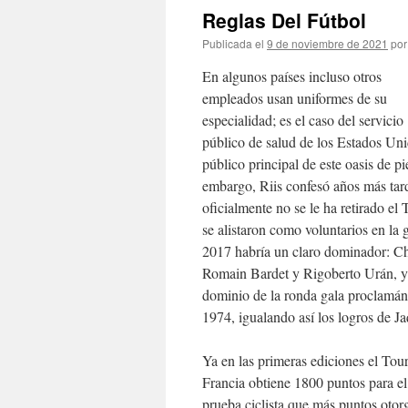
Reglas Del Fútbol
Publicada el
9 de noviembre de 2021
por
En algunos países incluso otros
empleados usan uniformes de su
especialidad; es el caso del servicio
público de salud de los Estados Unid
público principal de este oasis de p
embargo, Riis confesó años más ta
oficialmente no se le ha retirado 
se alistaron como voluntarios en la
2017 habría un claro dominador: Ch
Romain Bardet y Rigoberto Urán, y l
dominio de la ronda gala proclamán
1974, igualando así los logros de J
Ya en las primeras ediciones el Tou
Francia obtiene 1800 puntos para el
prueba ciclista que más puntos otorg