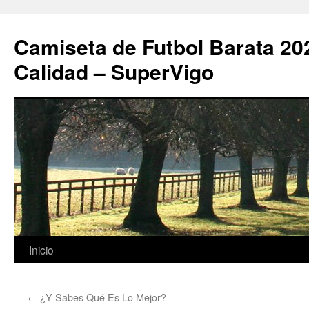
Camiseta de Futbol Barata 20
Calidad – SuperVigo
Saltar
Inicio
al
←
¿Y Sabes Qué Es Lo Mejor?
contenido