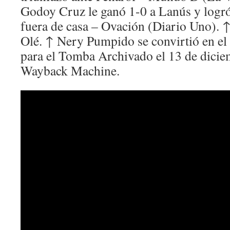
Godoy Cruz le ganó 1-0 a Lanús y logró
fuera de casa – Ovación (Diario Uno). 
Olé. ↑ Nery Pumpido se convirtió en el
para el Tomba Archivado el 13 de dici
Wayback Machine.