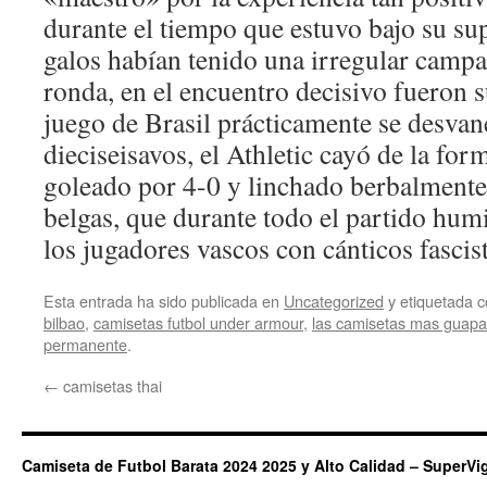
durante el tiempo que estuvo bajo su su
galos habían tenido una irregular camp
ronda, en el encuentro decisivo fueron 
juego de Brasil prácticamente se desvane
dieciseisavos, el Athletic cayó de la fo
goleado por 4-0 y linchado berbalmente
belgas, que durante todo el partido humi
los jugadores vascos con cánticos fascist
Esta entrada ha sido publicada en
Uncategorized
y etiquetada
bilbao
,
camisetas futbol under armour
,
las camisetas mas guapas
permanente
.
←
camisetas thai
Camiseta de Futbol Barata 2024 2025 y Alto Calidad – SuperVi