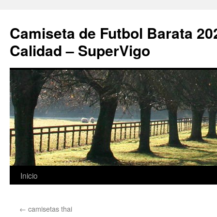
Camiseta de Futbol Barata 20
Calidad – SuperVigo
Saltar
Inicio
al
←
camisetas thai
contenido